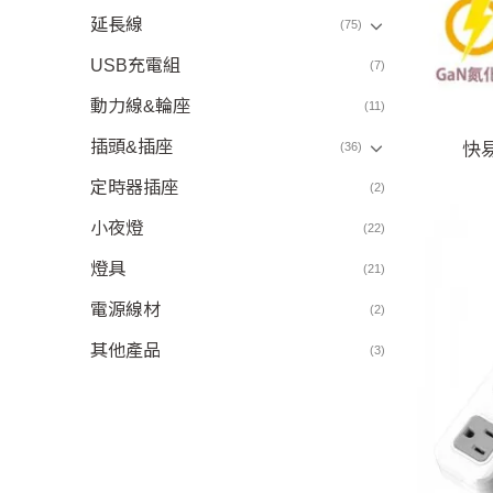
延長線
(75)
USB充電組
(7)
動力線&輪座
(11)
插頭&插座
快
(36)
定時器插座
(2)
小夜燈
(22)
燈具
(21)
電源線材
(2)
其他產品
(3)