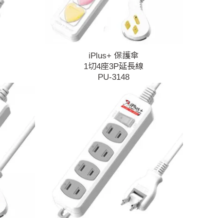
iPlus+ 保護傘
1切4座3P延長線
PU-3148