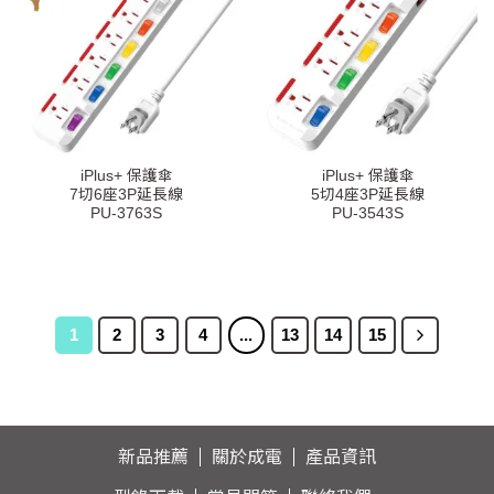
iPlus+ 保護傘
iPlus+ 保護傘
7切6座3P延長線
5切4座3P延長線
PU-3763S
PU-3543S
1
2
3
4
...
13
14
15
新品推薦
關於成電
產品資訊