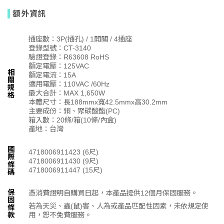
額外資訊
插座數：3P(插孔) / 1開關 / 4插座
登錄型號：CT-3140
驗證登錄：R63608 RoHS
額定電壓：125VAC
相
額定電流：15A
關
適用電壓：110VAC /60Hz
規
最大合計：MAX 1,650W
格
本體尺寸：長188mmx寬42.5mmx高30.2mm
主要成份：銅、聚碳酸酯(PC)
箱入數：20條/箱(10條/內盒)
產地：台灣
國
4718006911423 (6尺)
際
4718006911430 (9尺)
條
4718006911447 (15尺)
碼
保
憑消費證明自購買日起，本產品提供12個月保固服務。
固
若為天災、蟲(鼠)害、人為或產品匹配性因素，未依規定使
條
用，恕不免費服務。
款