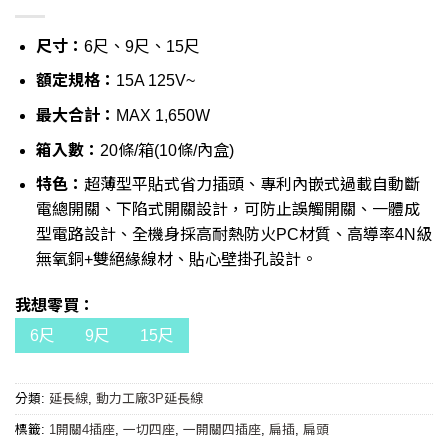
尺寸：
6尺、9尺、15尺
額定規格：
15A 125V~
最大合計：
MAX 1,650W
箱入數：
20條/箱(10條/內盒)
特色：
超薄型平貼式省力插頭、專利內嵌式過載自動斷
電總開關、下陷式開關設計，可防止誤觸開關、一體成
型電路設計、全機身採高耐熱防火PC材質、高導率4N級
無氧銅+雙絕緣線材、貼心壁掛孔設計。
我想零買：
6尺
9尺
15尺
分類:
延長線
,
動力工廠3P延長線
標籤:
1開關4插座
,
一切四座
,
一開關四插座
,
扁插
,
扁頭