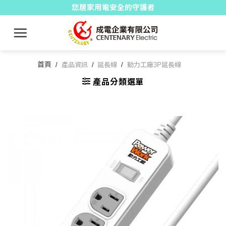
Skip
您居家用電安全的守護者
to
content
首頁
/
產品資訊
/
延長線
/
動力工廠3P延長線
產品分類選單