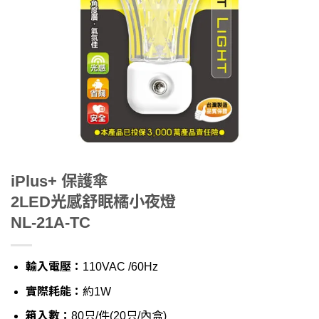
iPlus+ 保護傘
2LED光感舒眠橘小夜燈
NL-21A-TC
輸入電壓：
110VAC /60Hz
實際耗能：
約1W
箱入數：
80只/件(20只/內盒)