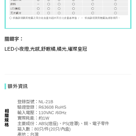
關鍵字：
LED小夜燈,光感,舒眠橘,橘光,璀璨皇冠
,台灣工廠,台灣製造,
推薦,開箱
額外資訊
登錄型號：NL-21B
驗證登錄：R63608 RoHS
相
輸入電壓：110VAC /60Hz
關
實際耗能：約1W
規
主要成份：ABS(燈座)、PS(燈罩)、銅、電子零件
格
箱入數：80只/件(20只/內盒)
產地：台灣