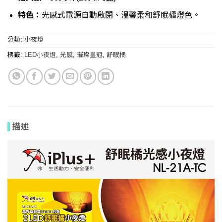
特色：
光感式電源自動啟閉、溫馨柔和舒眠橘燈色。
分類:
小夜燈
標籤:
LED小夜燈
,
光感
,
璀璨皇冠
,
舒眠橘
描述