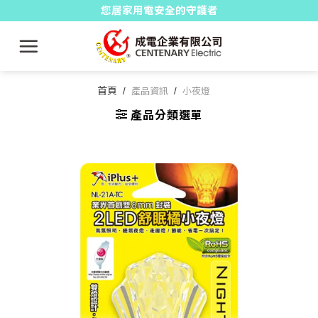
Skip
您居家用電安全的守護者
to
content
首頁
/
產品資訊
/
小夜燈
產品分類選單